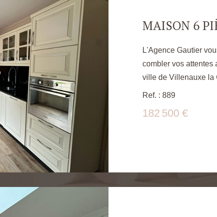
L'Agence Gautier vous
combler vos attentes 
ville de Villenauxe la
surface de 135 m² en
Ref. : 889
des écoles, gare SNCF. A proximité de Nogent sur 
182 500 €
Romilly sur Seine, ainsi qu
composé de la manière suivante : Au
salon, une chambre, 
buanderie, un WC, une
chambres lumineuses d
garage avec étage, une 
risques auxquels ce b
site Géorisques : https://