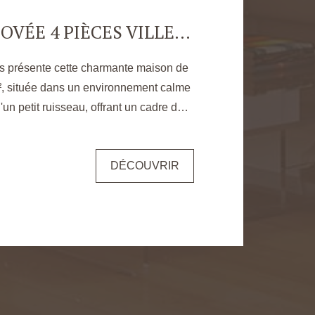
ée par M. ZGRAJA Mike Contactez dès
MAISON RÉNOVÉE 4 PIÈCES VILLENAUXE LA GRANDE - 92 M2
autier pour plus d'informations par
 10 90 ou par mail sur
s présente cette charmante maison de
², située dans un environnement calme
'un petit ruisseau, offrant un cadre de
a façon
chaussée : une entrée, un séjour
DÉCOUVRIR
partager des moments conviviaux, une
quipée, ainsi qu'une salle d'eau avec
re office d'espace détente ou bureau.
 compléter le bien, idéale pour le
À l'extérieur, vous
le jardin arboré d'environ 340 m² au
 beaux jours, ainsi qu'une terrasse pour