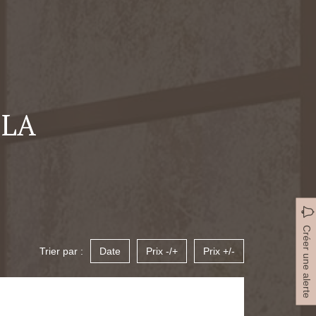
 LA
Créer une alerte
Trier par :
Date
Prix -/+
Prix +/-