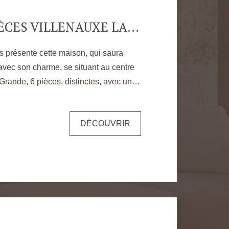
MAISON 6 PIÈCES VILLENAUXE LA GRANDE - 134.98 M2
 présente cette maison, qui saura
avec son charme, se situant au centre
 Grande, 6 pièces, distinctes, avec une
viron. Proche de toutes commodités,
Seine,
DÉCOUVRIR
e de Provins Ce bien est
 RDC : une entrée, un
une cuisine aménagée et équipée, une
 salle d'eau. Au 1er étage : 3 grandes
ont 2 avec dressing. Confort + : un
cave, un jardin fleuri, un grenier. Les
ien s'expose sont disponibles sur le
www.georisques.gouv.fr/ La gestion