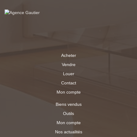
location, venant ainsi optimiser encore davantage la
rentabilité de l'ensemble. Situé dans une commune
dynamique offrant les commerces essentiels
(boulangerie, supérette, pharmacie) ainsi que les écoles
maternelle et primaire, SERGINES est un village agréable
à vivre. La gare SNCF de Pont-sur-Yonne se trouve à
moins de 10 minutes en voiture, et l'accès autoroutier à
environ 15 à 20 minutes, facilitant les déplacements. Un
bien idéal pour investisseurs recherchant un produit avec
Acheter
du potentiel et une rentabilité attractive. Une opportunité à
saisir rapidement.
Vendre
Louer
Contact
Mon compte
Biens vendus
Outils
Mon compte
Nos actualités