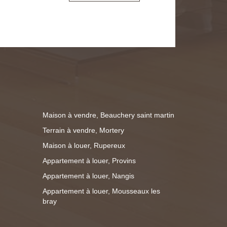
aire entrer les camions dans la partie
tir sur les 9900m2 d'extérieur
trepôt de
pour toutes les activités industrielles
rficie. Nous attendons donc vos
 taxe foncière (9578€ / an). Le dépôt
00€. Les honoraires d'agence sont de
Maison à vendre, Beauchery saint martin
Terrain à vendre, Mortery
ttps://www.georisques.gouv.fr/
Maison à louer, Rupereux
Appartement à louer, Provins
Appartement à louer, Nangis
Appartement à louer, Mousseaux les
bray