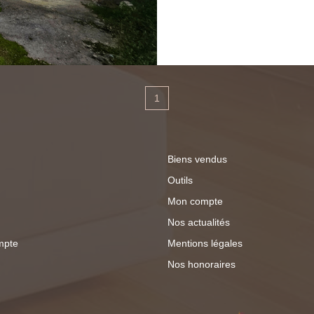
hangar permettant de f
couverte et les ressor
partiellement goudronnés. Cet ancien en
menuiserie est parfait 
de par sa grande supe
1
suggestions. Le loyer vous est proposé à 3300€ + 700€ de
charges comprenant la
de garantie est de 66
Biens vendus
9600€. Vous pouvez consulter les risques auxquels ce bien
Outils
s'expose sur le site h
Mon compte
Nos actualités
mpte
Mentions légales
Nos honoraires