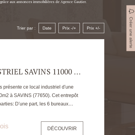
ins grâce aux annonces immobilières de Agence Gautier.
Créer une alerte
Trier par :
Date
Prix -/+
Prix +/-
LOCAL INDUSTRIEL SAVINS 11000 M2
 présente ce local industriel d'une
à SAVINS (77650). Cet entrepôt
rties: D'une part, les 6 bureaux
ges avec trois pièces de stockage, un
 repos , une pièce point d'eau et un WC.
ois
DÉCOUVRIR
2 d'usine couverts avec deux portes de