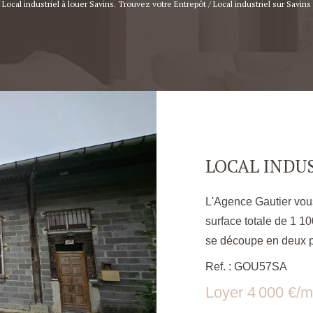
 Local industriel à louer Savins. Trouvez votre Entrepôt / Local industriel sur Sav
L'Agence Gautier vous
surface totale de 1 100m2 
se découpe en deux pa
répartis sur deux éta
Ref. : GOU57SA
accueil, une salle de
Loyer 4 000 €/m
D'autre part les 600m