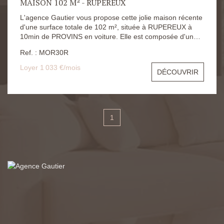
MAISON 102 M² - RUPEREUX
L'agence Gautier vous propose cette jolie maison récente
d'une surface totale de 102 m², située à RUPEREUX à
10min de PROVINS en voiture. Elle est composée d'un
salon/séjour, d'une cuisine aménagée et équipée, d'une
Ref. : MOR30R
chambre, d'une salle d'eau avec WC. À l'étage : deux
chambres, un palier, une salle d'eau avec WC. Un jardin
Loyer 1 033 €/mois
DÉCOUVRIR
Les risques auxquels s'expose ce logement sont
consultables sur le site https://www.georisques.gouv.fr/
1