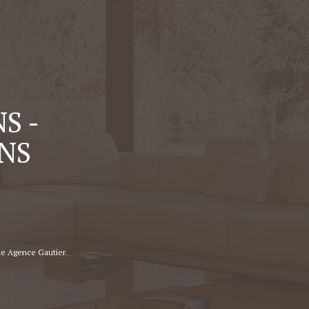
S -
INS
de Agence Gautier.