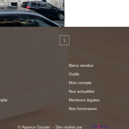
environ 200m² au total, vous pourrez y retrouver, Au Rez-de-
chaussée: une entrée,
bureau avec dégageme
coffre fort et enfin u
vous retrouverez diff
1
possibilité d'en faire 
N'hésitez pas à nous 
Biens vendus
Outils
Mon compte
Nos actualités
mpte
Mentions légales
Nos honoraires
© Agence Gautier - Site réalisé par :