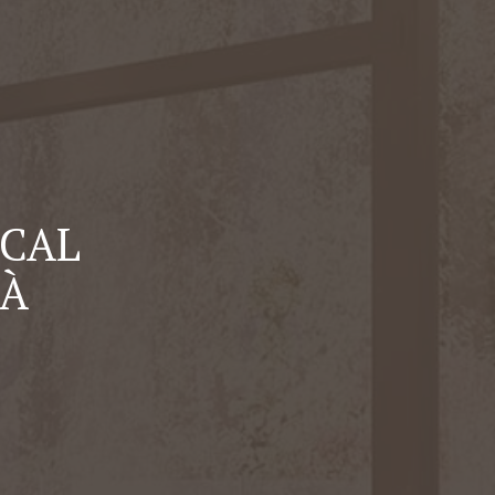
OCAL
 À