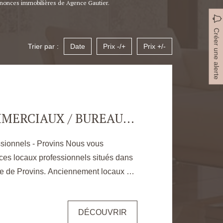
annonces immobilières de Agence Gautier.
Créer une alerte
Trier par :
Date
Prix -/+
Prix +/-
LOCAUX COMMERCIAUX / BUREAUX - PROVINS
nels - Provins Nous vous
ces locaux professionnels situés dans
e de Provins. Anciennement locaux de
de Provins. Ceux-ci disposent d'une
kage mais aussi d'espaces de travail.
DÉCOUVRIR
fférents espaces disponibles : Sur