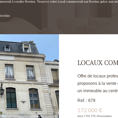
mmercial à vendre Provins. Trouvez votre Local commercial sur Provins grâce aux 
rovins
Offre de locaux profession
proposons à la vente 
un immeuble au centr
la Banque de France 
Ref. : 679
bonne surface de stoc
172 000 €
Voici les détails des di
dont 7.5% TTC d'honoraires