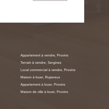
 des bureaux, WC et kitchenette, un
nt pour du stockage ainsi qu'un
ne grande salle de réunion. Au sous-sol
érents espaces de stockages avec la
d'autres bureaux / salles de réunion.
contacter pour plus d'informations.
Appartement à vendre, Provins
Terrain à vendre, Sergines
Local commercial à vendre, Provins
Maison à louer, Rupereux
Appartement à louer, Provins
Maison de ville à louer, Provins