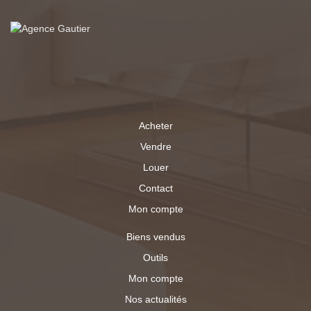
garage et un cellier viennent compléter l'ensemble.
Implantée sur un terrain clos de 2 100 m², la propriété
offre un bel extérieur propice aux moments en famille :
jardin, espace de jeux, potager ? chacun pourra y projeter
ses envies. La maison est habitable de suite et ne
nécessite pas de travaux structurels. Double vitrage ?
chauffage par poele a bois et Electrique. Assainissement
Individuel. Une visite s'impose, contactez nous !
Acheter
Vendre
Louer
Contact
Mon compte
Biens vendus
Outils
Mon compte
Nos actualités