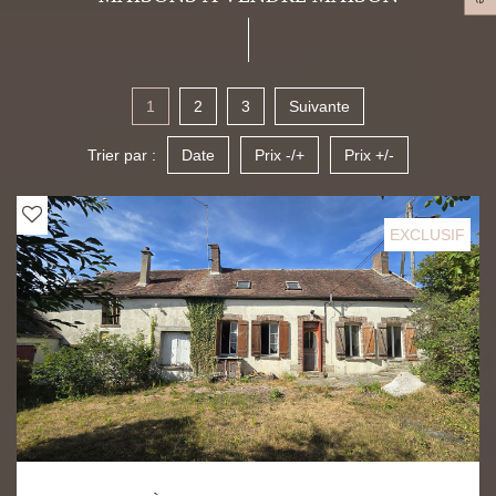
1
2
3
Suivante
Trier par :
Date
Prix -/+
Prix +/-
EXCLUSIF