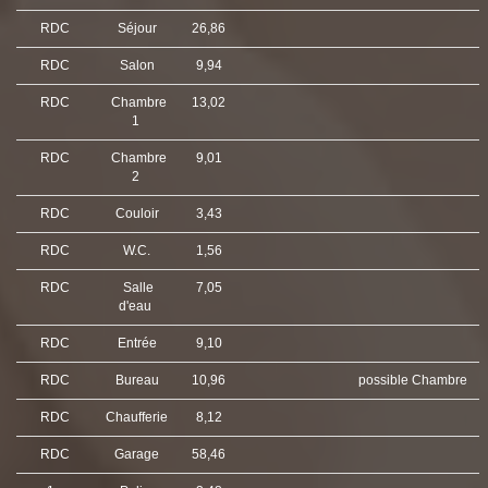
RDC
Séjour
26,86
RDC
Salon
9,94
RDC
Chambre
13,02
1
RDC
Chambre
9,01
2
RDC
Couloir
3,43
RDC
W.C.
1,56
RDC
Salle
7,05
d'eau
RDC
Entrée
9,10
RDC
Bureau
10,96
possible Chambre
RDC
Chaufferie
8,12
RDC
Garage
58,46