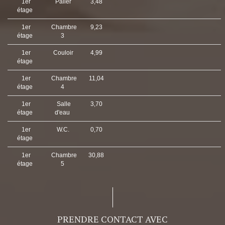
1er
Palier
3,48
étage
1er
Chambre
9,23
étage
3
1er
Couloir
4,99
étage
1er
Chambre
11,04
étage
4
1er
Salle
3,70
étage
d'eau
1er
W.C.
0,70
étage
1er
Chambre
30,88
étage
5
PRENDRE CONTACT AVEC