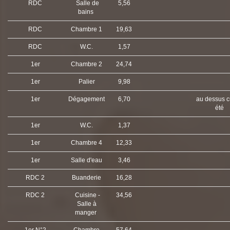
RDC
Salle de
5,56
bains
RDC
Chambre 1
19,63
RDC
W.C.
1,57
1er
Chambre 2
24,74
1er
Palier
9,98
1er
Dégagement
6,70
au dessus c
été
1er
W.C.
1,37
1er
Chambre 4
12,33
1er
Salle d'eau
3,46
RDC 2
Buanderie
16,28
RDC 2
Cuisine -
34,56
Salle à
manger