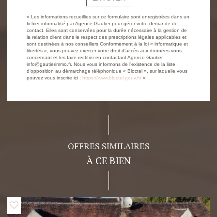
« Les informations recueillies sur ce formulaire sont enregistrées dans un
fichier informatisé par Agence Gautier pour gérer votre demande de
contact. Elles sont conservées pour la durée nécessaire à la gestion de
la relation client dans le respect des prescriptions légales applicables et
sont destinées à nos conseillers Conformément à la loi « informatique et
libertés », vous pouvez exercer votre droit d'accès aux données vous
concernant et les faire rectifier en contactant Agence Gautier
info@gautierimmo.fr. Nous vous informons de l'existence de la liste
d'opposition au démarchage téléphonique « Bloctel », sur laquelle vous
pouvez vous inscrire ici :
https://www.bloctel.gouv.fr/
»
OFFRES SIMILAIRES
À CE BIEN