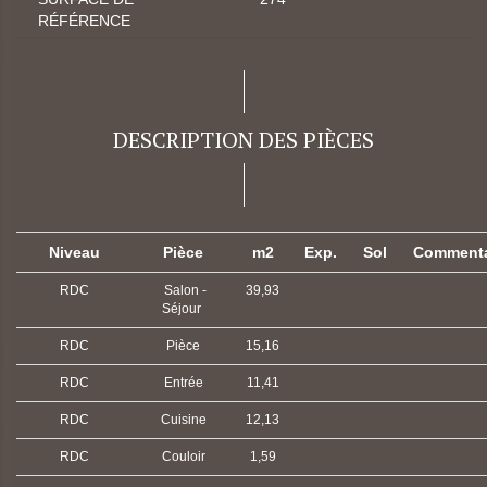
RÉFÉRENCE
DESCRIPTION DES PIÈCES
Niveau
Pièce
m2
Exp.
Sol
Commenta
RDC
Salon -
39,93
Séjour
RDC
Pièce
15,16
RDC
Entrée
11,41
RDC
Cuisine
12,13
RDC
Couloir
1,59