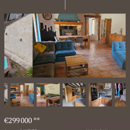
€299 000
**