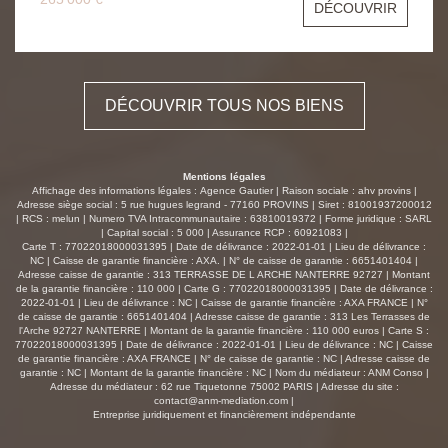
DÉCOUVRIR
habitables, pensée pour accueillir confortablement une
famille. Le vaste séjour lumineux d'environ 41 m²
constitue le véritable coeur de la maison. Ouvert sur une
cuisine aménagée et conviviale, cet espace de vie
généreux invite aux moments de partage et de
DÉCOUVRIR TOUS NOS BIENS
convivialité. Le rez-de-chaussée dispose également de
deux chambres, d'une salle d'eau, d'un WC indépendant
ainsi que d'une buanderie pratique au quotidien. À
l'étage, le palier dessert deux chambres supplémentaires,
Mentions légales
dont une très belle chambre de plus de 18 m², une salle
Affichage des informations légales : Agence Gautier | Raison sociale : ahv provins |
de bains ainsi qu'un second WC. Mais ce bien réserve
Adresse siège social : 5 rue hugues legrand - 77160 PROVINS | Siret : 81001937200012
| RCS : melun | Numero TVA Intracommunautaire : 63810019372 | Forme juridique : SARL
également de très belles surprises avec ses nombreuses
| Capital social : 5 000 | Assurance RCP : 60921083 |
dépendances et annexes particulièrement rares sur le
Carte T : 77022018000031395 | Date de délivrance : 2022-01-01 | Lieu de délivrance :
secteur. Vous bénéficierez d'un immense garage
NC | Caisse de garantie financière : AXA. | N° de caisse de garantie : 6651401404 |
Adresse caisse de garantie : 313 TERRASSE DE L ARCHE NANTERRE 92727 | Montant
indépendant d'environ 100 m² permettant de stationner
de la garantie financière : 110 000 | Carte G : 77022018000031395 | Date de délivrance :
plusieurs véhicules, d'aménager un atelier, un espace
2022-01-01 | Lieu de délivrance : NC | Caisse de garantie financière : AXA FRANCE | N°
professionnel ou de stockage selon vos besoins. Une
de caisse de garantie : 6651401404 | Adresse caisse de garantie : 313 Les Terrasses de
l'Arche 92727 NANTERRE | Montant de la garantie financière : 110 000 euros | Carte S :
cuisine d'été ainsi qu'une grande pièce pouvant servir de
77022018000031395 | Date de délivrance : 2022-01-01 | Lieu de délivrance : NC | Caisse
bureau ou de salle de réception viennent compléter cet
de garantie financière : AXA FRANCE | N° de caisse de garantie : NC | Adresse caisse de
ensemble particulièrement fonctionnel. À l'extérieur, vous
garantie : NC | Montant de la garantie financière : NC | Nom du médiateur : ANM Conso |
Adresse du médiateur : 62 rue Tiquetonne 75002 PARIS | Adresse du site :
profiterez d'un terrain clos d'environ 1 200 m², idéal pour
contact@anm-mediation.com
|
les enfants, les animaux ou simplement pour savourer
Entreprise juridiquement et financièrement indépendante
des moments de détente en toute tranquillité. Cette