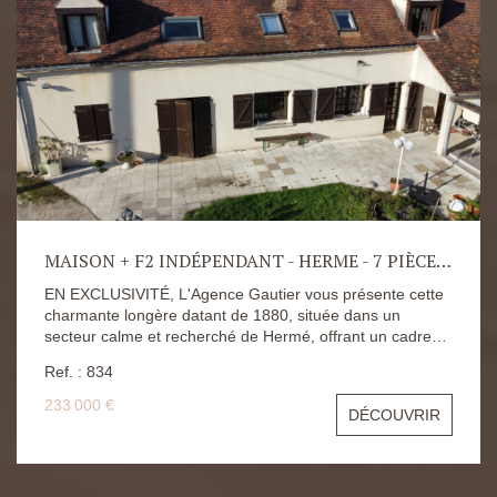
MAISON + F2 INDÉPENDANT - HERME - 7 PIÈCES - 170 M2
EN EXCLUSIVITÉ, L'Agence Gautier vous présente cette
charmante longère datant de 1880, située dans un
secteur calme et recherché de Hermé, offrant un cadre
de vie rural privilégié et un fort potentiel, que ce soit pour
Ref. : 834
une famille ou pour un projet locatif. D'une surface
habitable totale d'environ 170 m², le bien se compose
233 000 €
DÉCOUVRIR
d'une habitation principale et d'une dépendance
indépendante de type F2, particulièrement intéressante
dans un secteur très demandé pour la location. La
maison principale s'organise de la façon suivante : Au rez-