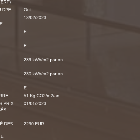
(ERP)
U DPE
Oui
13/02/2023
E
E
E
239 kWh/m2 par an
230 kWh/m2 par an
E
ERRE
51 Kg CO2/m2/an
S PRIX
01/01/2023
SÉS
É DES
2290 EUR
GE