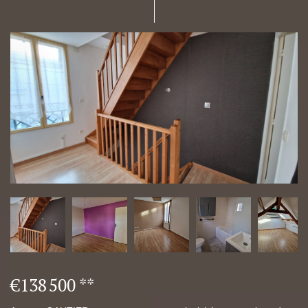
€138 500
**