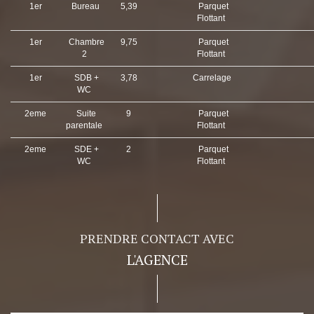
1er
Bureau
5,39
Parquet
Flottant
1er
Chambre
9,75
Parquet
2
Flottant
1er
SDB +
3,78
Carrelage
WC
2eme
Suite
9
Parquet
parentale
Flottant
2eme
SDE +
2
Parquet
WC
Flottant
PRENDRE CONTACT AVEC
L'AGENCE