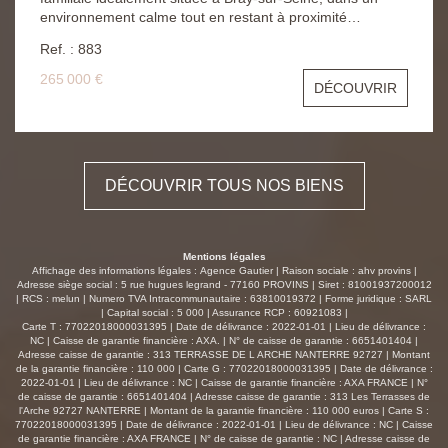
environnement calme tout en restant à proximité
immédiate des écoles, commerces et commodités
Ref. : 883
accessibles à pied. Dès l'entrée, vous découvrirez une
habitation parfaitement entretenue, offrant environ 137 m²
265 000 €
DÉCOUVRIR
habitables, pensée pour accueillir confortablement une
famille. Le vaste séjour lumineux d'environ 41 m²
constitue le véritable coeur de la maison. Ouvert sur une
cuisine aménagée et conviviale, cet espace de vie
généreux invite aux moments de partage et de
DÉCOUVRIR TOUS NOS BIENS
convivialité. Le rez-de-chaussée dispose également de
deux chambres, d'une salle d'eau, d'un WC indépendant
ainsi que d'une buanderie pratique au quotidien. À
l'étage, le palier dessert deux chambres supplémentaires,
Mentions légales
dont une très belle chambre de plus de 18 m², une salle
Affichage des informations légales : Agence Gautier | Raison sociale : ahv provins |
de bains ainsi qu'un second WC. Mais ce bien réserve
Adresse siège social : 5 rue hugues legrand - 77160 PROVINS | Siret : 81001937200012
| RCS : melun | Numero TVA Intracommunautaire : 63810019372 | Forme juridique : SARL
également de très belles surprises avec ses nombreuses
| Capital social : 5 000 | Assurance RCP : 60921083 |
dépendances et annexes particulièrement rares sur le
Carte T : 77022018000031395 | Date de délivrance : 2022-01-01 | Lieu de délivrance :
secteur. Vous bénéficierez d'un immense garage
NC | Caisse de garantie financière : AXA. | N° de caisse de garantie : 6651401404 |
Adresse caisse de garantie : 313 TERRASSE DE L ARCHE NANTERRE 92727 | Montant
indépendant d'environ 100 m² permettant de stationner
de la garantie financière : 110 000 | Carte G : 77022018000031395 | Date de délivrance :
plusieurs véhicules, d'aménager un atelier, un espace
2022-01-01 | Lieu de délivrance : NC | Caisse de garantie financière : AXA FRANCE | N°
professionnel ou de stockage selon vos besoins. Une
de caisse de garantie : 6651401404 | Adresse caisse de garantie : 313 Les Terrasses de
l'Arche 92727 NANTERRE | Montant de la garantie financière : 110 000 euros | Carte S :
cuisine d'été ainsi qu'une grande pièce pouvant servir de
77022018000031395 | Date de délivrance : 2022-01-01 | Lieu de délivrance : NC | Caisse
bureau ou de salle de réception viennent compléter cet
de garantie financière : AXA FRANCE | N° de caisse de garantie : NC | Adresse caisse de