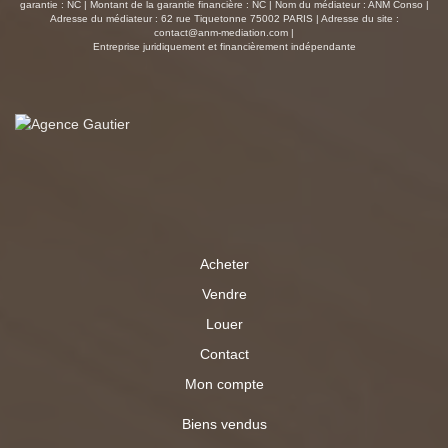
ensemble particulièrement fonctionnel. À l'extérieur, vous
garantie : NC | Montant de la garantie financière : NC | Nom du médiateur : ANM Conso |
Adresse du médiateur : 62 rue Tiquetonne 75002 PARIS | Adresse du site :
profiterez d'un terrain clos d'environ 1 200 m², idéal pour
contact@anm-mediation.com
|
les enfants, les animaux ou simplement pour savourer
Entreprise juridiquement et financièrement indépendante
des moments de détente en toute tranquillité. Cette
maison offre un véritable confort de vie avec des
prestations appréciables : fibre optique, adoucisseur
d'eau, beaux volumes et aucun travaux à prévoir. Un bien
rare sur le secteur, alliant espace, fonctionnalité et
potentiel, à découvrir rapidement lors d'une visite.
Acheter
Vendre
Louer
Contact
Mon compte
Biens vendus