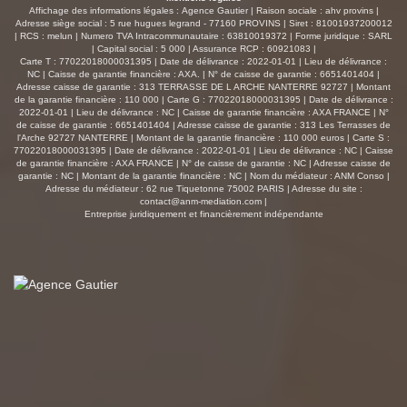
séjour vient renforcer la sensation de volume et de
Affichage des informations légales : Agence Gautier | Raison sociale : ahv provins |
cachet. Vous y découvrirez également une salle d'eau
Adresse siège social : 5 rue hugues legrand - 77160 PROVINS | Siret : 81001937200012
| RCS : melun | Numero TVA Intracommunautaire : 63810019372 | Forme juridique : SARL
avec WC ainsi que deux chambres confortables. Le
| Capital social : 5 000 | Assurance RCP : 60921083 |
second étage accueille un espace nuit supplémentaire
Carte T : 77022018000031395 | Date de délivrance : 2022-01-01 | Lieu de délivrance :
avec un palier, un dressing, un WC et une belle chambre
NC | Caisse de garantie financière : AXA. | N° de caisse de garantie : 6651401404 |
Adresse caisse de garantie : 313 TERRASSE DE L ARCHE NANTERRE 92727 | Montant
parentale, offrant calme et intimité. À l'extérieur, une très
de la garantie financière : 110 000 | Carte G : 77022018000031395 | Date de délivrance :
grande grange vient enrichir ce bien, laissant entrevoir de
2022-01-01 | Lieu de délivrance : NC | Caisse de garantie financière : AXA FRANCE | N°
nombreuses possibilités d'aménagement ou d'évolution
de caisse de garantie : 6651401404 | Adresse caisse de garantie : 313 Les Terrasses de
l'Arche 92727 NANTERRE | Montant de la garantie financière : 110 000 euros | Carte S :
selon vos projets. D'une superficie habitable de 149 m²,
77022018000031395 | Date de délivrance : 2022-01-01 | Lieu de délivrance : NC | Caisse
cette maison allie parfaitement le charme de l'ancien, des
de garantie financière : AXA FRANCE | N° de caisse de garantie : NC | Adresse caisse de
volumes généreux et un excellent état général. Un bien
garantie : NC | Montant de la garantie financière : NC | Nom du médiateur : ANM Conso |
Adresse du médiateur : 62 rue Tiquetonne 75002 PARIS | Adresse du site :
unique où chaque détail raconte une histoire. Vous êtes
contact@anm-mediation.com
|
prévenu? le coup de coeur pourrait bien être au rendez-
Entreprise juridiquement et financièrement indépendante
vous dès la première visite.