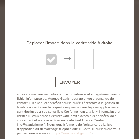
Déplacer l'image dans le cadre vide à droite
ENVOYER
« Les informations recueillies sur ce formulaire sont enregistrées dans un
fichier informatisé par Agence Gautier pour gérer votre demande de
contact. Elles sont conservées pour la durée nécessaire à la gestion de
la relation client dans le respect des prescriptions légales applicables et
sont destinées à nos conseillers Conformément à la loi « informatique et
libertés », vous pouvez exercer votre droit d'accès aux données vous
concernant et les faire rectifier en contactant Agence Gautier
info@gautierimmo.fr. Nous vous informons de l'existence de la liste
d'opposition au démarchage téléphonique « Bloctel », sur laquelle vous
pouvez vous inscrire ici :
https://www.bloctel.gouv.fr/
»