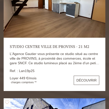
STUDIO CENTRE VILLE DE PROVINS - 21 M2
L'Agence Gautier vous présente ce studio situé au centre
ville de PROVINS, à proximité des commerces, école et
gare SNCF. Ce studio lumineux placé au 2ème d'un petit
immeuble comprend : une pièce à vivre avec une cuisine
Ref. : Lan19p25
ouverte équipée d'une plaque et de rangement, un
placard encastré, et une salle de bains avec WC. Le loyer
Loyer 449 €/mois
DÉCOUVRIR
est de : 449 € avec charges (charges comprenant
charges comprises **
électricité de communs, OM, eau froide) Le dépôt de
garantie est de : 400 € Les honoraire sont de : 229.43€
Les risques auxquels s'expose ce logement sont
consultables sur le site https://www.georisques.gouv.fr/