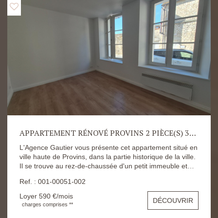
APPARTEMENT RÉNOVÉ PROVINS 2 PIÈCE(S) 33.66 M2
L'Agence Gautier vous présente cet appartement situé en
ville haute de Provins, dans la partie historique de la ville.
Il se trouve au rez-de-chaussée d'un petit immeuble et
dispose d'une place de parking, d'une cave et d'une cour
Ref. : 001-00051-002
commune calme et agréable. Le logement se compose
comme suit: Une entrée, un séjour sur rue, une chambre
Loyer 590 €/mois
DÉCOUVRIR
sur cour, une pièce cuisine individuelle, une salle d'eau
charges comprises **
avec WC. Les risques auxquels s'expose ce logement