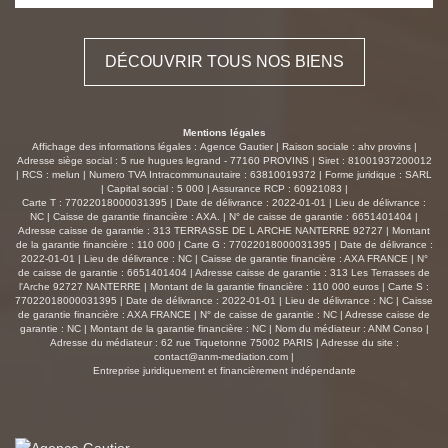
sont consultables sur le site
https://www.georisques.gouv.fr/
DÉCOUVRIR TOUS NOS BIENS
Mentions légales
Affichage des informations légales : Agence Gautier | Raison sociale : ahv provins |
Adresse siège social : 5 rue hugues legrand - 77160 PROVINS | Siret : 81001937200012
| RCS : melun | Numero TVA Intracommunautaire : 63810019372 | Forme juridique : SARL
| Capital social : 5 000 | Assurance RCP : 60921083 |
Carte T : 77022018000031395 | Date de délivrance : 2022-01-01 | Lieu de délivrance :
NC | Caisse de garantie financière : AXA. | N° de caisse de garantie : 6651401404 |
Adresse caisse de garantie : 313 TERRASSE DE L ARCHE NANTERRE 92727 | Montant
de la garantie financière : 110 000 | Carte G : 77022018000031395 | Date de délivrance :
2022-01-01 | Lieu de délivrance : NC | Caisse de garantie financière : AXA FRANCE | N°
de caisse de garantie : 6651401404 | Adresse caisse de garantie : 313 Les Terrasses de
l'Arche 92727 NANTERRE | Montant de la garantie financière : 110 000 euros | Carte S :
77022018000031395 | Date de délivrance : 2022-01-01 | Lieu de délivrance : NC | Caisse
de garantie financière : AXA FRANCE | N° de caisse de garantie : NC | Adresse caisse de
garantie : NC | Montant de la garantie financière : NC | Nom du médiateur : ANM Conso |
Adresse du médiateur : 62 rue Tiquetonne 75002 PARIS | Adresse du site :
contact@anm-mediation.com
|
Entreprise juridiquement et financièrement indépendante