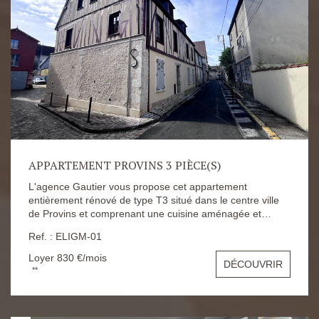
APPARTEMENT PROVINS 3 PIÈCE(S)
L'agence Gautier vous propose cet appartement
entièrement rénové de type T3 situé dans le centre ville
de Provins et comprenant une cuisine aménagée et
équipée, deux chambres, une salle d'eau. Le loyer est
Ref. : ELIGM-01
fixé à 830 euros Dépôt de garantie à 830 euros
Honoraires d'agence à 629.86 euros Les risques
Loyer 830 €/mois
DÉCOUVRIR
auxquels ce bien s'expose sont disponibles sur le site
**
Géorisques : https://www.georisques.gouv.fr/