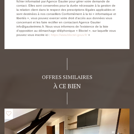
fichier informatisé par Agence Gautier pour gérer votre demande de
contact. Elles sont conservées pour la durée nécessaire à la gestion de
la relation client dans le respect des prescriptions légales applicables et
sont destinées à nos conseillers Conformément à la loi « informatique et
libertés », vous pouvez exercer votre droit d'accès aux données vous
concernant et les faire rectifier en contactant Agence Gautier
info@gautierimmo.fr. Nous vous informons de l'existence de la liste
d'opposition au démarchage téléphonique « Bloctel », sur laquelle vous
pouvez vous inscrire ici :
https://www.bloctel.gouv.fr/
»
OFFRES SIMILAIRES
À CE BIEN