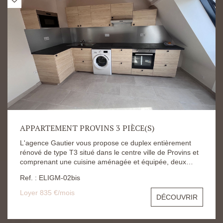
APPARTEMENT PROVINS 3 PIÈCE(S)
L'agence Gautier vous propose ce duplex entièrement
rénové de type T3 situé dans le centre ville de Provins et
comprenant une cuisine aménagée et équipée, deux
chambres, deux salles d'eau. Le loyer est fixé à 835
Ref. : ELIGM-02bis
euros Dépôt de garantie à 835 euros Honoraires
d'agence à 715 euros Les risques auxquels ce bien
Loyer 835 €/mois
DÉCOUVRIR
s'expose sont disponibles sur le site Géorisques :
https://www.georisques.gouv.fr/