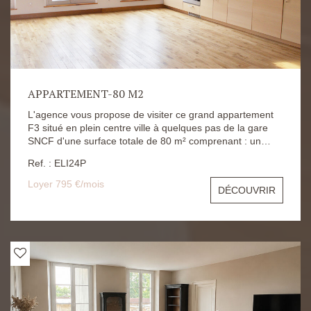
sont à 1221.03€. Les risques auxquels ce bien s'expose
sont disponibles sur le site Géorisques :
https://www.georisques.gouv.fr/
APPARTEMENT-80 M2
L'agence vous propose de visiter ce grand appartement
F3 situé en plein centre ville à quelques pas de la gare
SNCF d'une surface totale de 80 m² comprenant : un
séjour, une cuisine aménagée équipée, deux chambres,
Ref. : ELI24P
une salle d'eau, wc. Le loyer est fixé à : 795 euros Les
honoraires d'agences sont de : 880 euros Le dépôt de
Loyer 795 €/mois
DÉCOUVRIR
garantie est de : 795 euros Les risques auxquels ce bien
s'expose sont disponibles sur le site Géorisques :
https://www.georisques.gouv.fr/