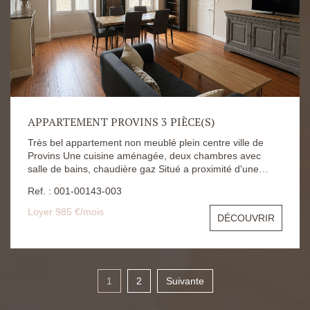
APPARTEMENT PROVINS 3 PIÈCE(S)
Très bel appartement non meublé plein centre ville de
Provins Une cuisine aménagée, deux chambres avec
salle de bains, chaudière gaz Situé a proximité d'une
place présentant des facilités pour stationner un véhicule
Ref. : 001-00143-003
Loyer 985 €/mois
DÉCOUVRIR
1
2
Suivante