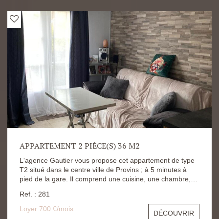
APPARTEMENT 2 PIÈCE(S) 36 M2
L'agence Gautier vous propose cet appartement de type
T2 situé dans le centre ville de Provins ; à 5 minutes à
pied de la gare. Il comprend une cuisine, une chambre,
une salle d'eau, un jardin de 47 m2 et une place dans un
Ref. : 281
parking couvert. Le loyer est fixé à 640€ et charges de
60€ Dépôt de garantie à 640€ Honoraires d'agence à
Loyer 700 €/mois
DÉCOUVRIR
396€ Les risques auxquels ce bien s'expose sont