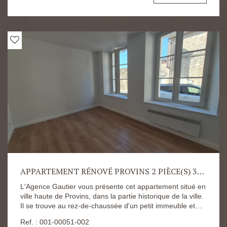
disponibles sur le site Géorisques :
https://www.georisques.gouv.fr/
APPARTEMENT RÉNOVÉ PROVINS 2 PIÈCE(S) 33.66 M2
L'Agence Gautier vous présente cet appartement situé en
ville haute de Provins, dans la partie historique de la ville.
Il se trouve au rez-de-chaussée d'un petit immeuble et
dispose d'une place de parking, d'une cave et d'une cour
Ref. : 001-00051-002
commune calme et agréable. Le logement se compose