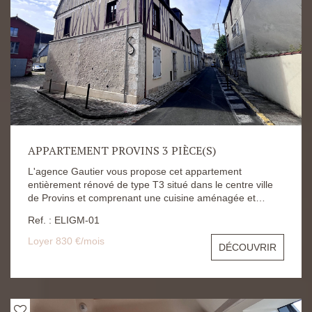
APPARTEMENT PROVINS 3 PIÈCE(S)
L'agence Gautier vous propose cet appartement
entièrement rénové de type T3 situé dans le centre ville
de Provins et comprenant une cuisine aménagée et
équipée, deux chambres, une salle d'eau. Le loyer est
Ref. : ELIGM-01
fixé à 830 euros Dépôt de garantie à 830 euros
Honoraires d'agence à 629.86 euros Les risques
Loyer 830 €/mois
DÉCOUVRIR
auxquels ce bien s'expose sont disponibles sur le site
Géorisques : https://www.georisques.gouv.fr/