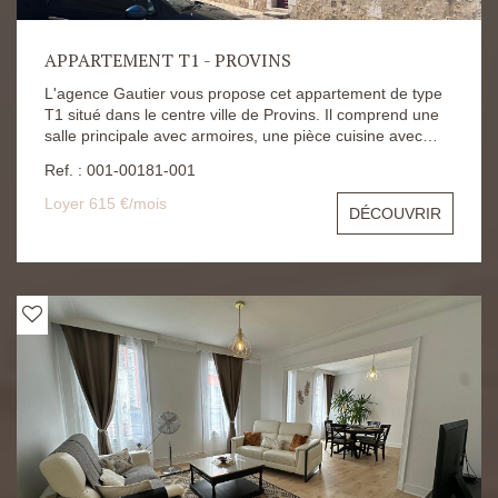
APPARTEMENT T1 - PROVINS
L'agence Gautier vous propose cet appartement de type
T1 situé dans le centre ville de Provins. Il comprend une
salle principale avec armoires, une pièce cuisine avec
équipements ( plaque de cuisson, four, hotte et
Ref. : 001-00181-001
réfrigérateur) et aménagements, une salle d'eau, une
pièce WC. Le logement possède également une place de
Loyer 615 €/mois
DÉCOUVRIR
parking privative ouverte. Le loyer est fixé à 560€ et
charges de 55€ (eau). Dépôt de garantie à 560€
Honoraires d'agence à 555,61€ Les risques auxquels ce
bien s'expose sont disponibles sur le site Géorisques :
https://www.georisques.gouv.fr/