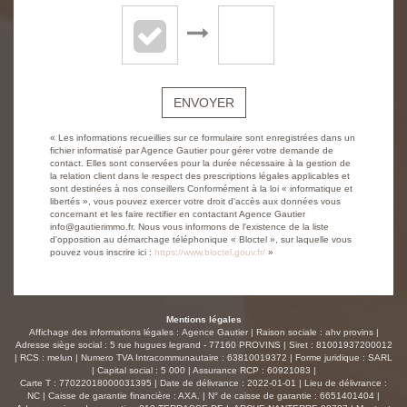
ENVOYER
« Les informations recueillies sur ce formulaire sont enregistrées dans un
fichier informatisé par Agence Gautier pour gérer votre demande de
contact. Elles sont conservées pour la durée nécessaire à la gestion de
la relation client dans le respect des prescriptions légales applicables et
sont destinées à nos conseillers Conformément à la loi « informatique et
libertés », vous pouvez exercer votre droit d'accès aux données vous
concernant et les faire rectifier en contactant Agence Gautier
info@gautierimmo.fr. Nous vous informons de l'existence de la liste
d'opposition au démarchage téléphonique « Bloctel », sur laquelle vous
pouvez vous inscrire ici :
https://www.bloctel.gouv.fr/
»
Mentions légales
Affichage des informations légales : Agence Gautier | Raison sociale : ahv provins |
Adresse siège social : 5 rue hugues legrand - 77160 PROVINS | Siret : 81001937200012
| RCS : melun | Numero TVA Intracommunautaire : 63810019372 | Forme juridique : SARL
| Capital social : 5 000 | Assurance RCP : 60921083 |
Carte T : 77022018000031395 | Date de délivrance : 2022-01-01 | Lieu de délivrance :
NC | Caisse de garantie financière : AXA. | N° de caisse de garantie : 6651401404 |