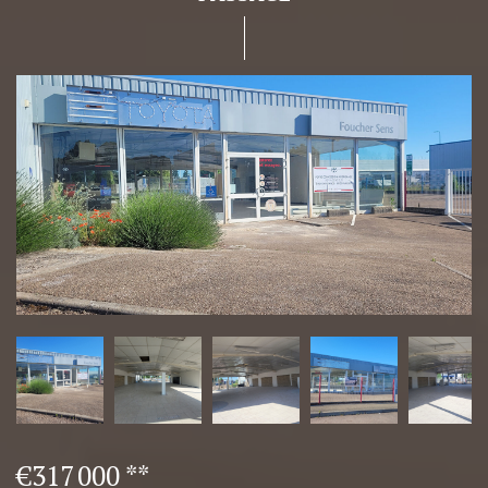
€317 000
**