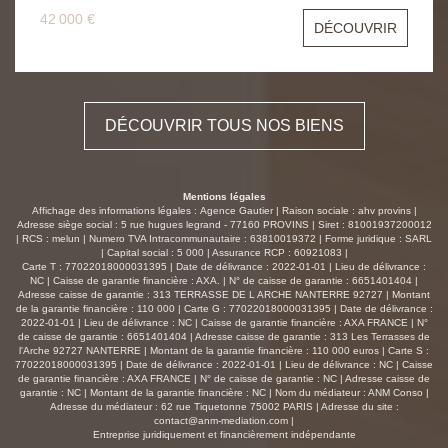
future construction. Vous bénéficierez également du libre
42 000 €
DÉCOUVRIR
choix du constructeur, vous permettant de réaliser une
maison totalement adaptée à vos envies et à votre
budget. Autre avantage particulièrement apprécié : aucun
coltinage, terrain situé en zone RNU et hors secteur des
Bâtiments de France, offrant davantage de simplicité et
DÉCOUVRIR TOUS NOS BIENS
de liberté dans votre projet. Argile : Aléa faible. Un point
particulièrement intéressant qui peut permettre de réduire
certains coûts de construction et de fondations par
rapport à des secteurs plus contraignants. Sergines
Mentions légales
dispose de nombreuses commodités essentielles au
Affichage des informations légales : Agence Gautier | Raison sociale : ahv provins |
quotidien : boulangerie, pharmacie, supérette, poste,
Adresse siège social : 5 rue hugues legrand - 77160 PROVINS | Siret : 81001937200012
| RCS : melun | Numero TVA Intracommunautaire : 63810019372 | Forme juridique : SARL
médecin, infirmières ainsi que les écoles maternelle et
| Capital social : 5 000 | Assurance RCP : 60921083 |
primaire directement au village. Un cadre de vie pratique
Carte T : 77022018000031395 | Date de délivrance : 2022-01-01 | Lieu de délivrance :
et familial, tout en restant proche des axes de circulation
NC | Caisse de garantie financière : AXA. | N° de caisse de garantie : 6651401404 |
Adresse caisse de garantie : 313 TERRASSE DE L ARCHE NANTERRE 92727 | Montant
puisque la gare SNCF se trouve à moins de 10 minutes
de la garantie financière : 110 000 | Carte G : 77022018000031395 | Date de délivrance :
en voiture et l'autoroute A5 à environ 15 minutes. Et ce
2022-01-01 | Lieu de délivrance : NC | Caisse de garantie financière : AXA FRANCE | N°
n'est pas tout? Envie de plus grand ? C'est possible.
de caisse de garantie : 6651401404 | Adresse caisse de garantie : 313 Les Terrasses de
l'Arche 92727 NANTERRE | Montant de la garantie financière : 110 000 euros | Carte S :
Selon votre projet, possibilité d'acquérir 1450 m2
77022018000031395 | Date de délivrance : 2022-01-01 | Lieu de délivrance : NC | Caisse
supplémentaires, portant un terrain à 2900 m2 : Plus
de garantie financière : AXA FRANCE | N° de caisse de garantie : NC | Adresse caisse de
grande maison, plus d'espace?dépendances, piscine, ...
garantie : NC | Montant de la garantie financière : NC | Nom du médiateur : ANM Conso |
Adresse du médiateur : 62 rue Tiquetonne 75002 PARIS | Adresse du site :
Ne ratez pas cette belle opportunité de devenir
contact@anm-mediation.com
|
propriétaire d'un terrain offrant espace, liberté et qualité
Entreprise juridiquement et financièrement indépendante