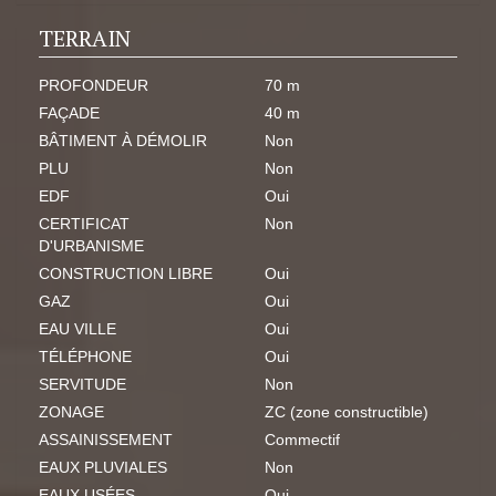
TERRAIN
PROFONDEUR
70 m
FAÇADE
40 m
BÂTIMENT À DÉMOLIR
Non
PLU
Non
EDF
Oui
CERTIFICAT
Non
D'URBANISME
CONSTRUCTION LIBRE
Oui
GAZ
Oui
EAU VILLE
Oui
TÉLÉPHONE
Oui
SERVITUDE
Non
ZONAGE
ZC (zone constructible)
ASSAINISSEMENT
Commectif
EAUX PLUVIALES
Non
EAUX USÉES
Oui