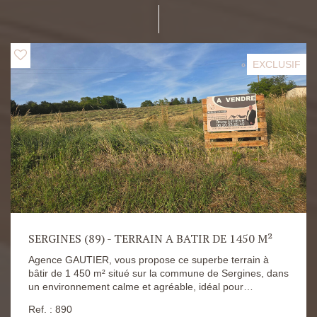
EXCLUSIF
SERGINES (89) - TERRAIN A BATIR DE 1450 M²
Agence GAUTIER, vous propose ce superbe terrain à
bâtir de 1 450 m² situé sur la commune de Sergines, dans
un environnement calme et agréable, idéal pour
concrétiser votre projet de vie. Déjà viabilisé, ce terrain
Ref. : 890
offre un véritable confort pour démarrer rapidement votre