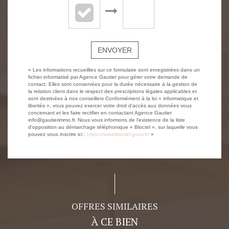
ENVOYER
« Les informations recueillies sur ce formulaire sont enregistrées dans un
fichier informatisé par Agence Gautier pour gérer votre demande de
contact. Elles sont conservées pour la durée nécessaire à la gestion de
la relation client dans le respect des prescriptions légales applicables et
sont destinées à nos conseillers Conformément à la loi « informatique et
libertés », vous pouvez exercer votre droit d'accès aux données vous
concernant et les faire rectifier en contactant Agence Gautier
info@gautierimmo.fr. Nous vous informons de l'existence de la liste
d'opposition au démarchage téléphonique « Bloctel », sur laquelle vous
pouvez vous inscrire ici :
https://www.bloctel.gouv.fr/
»
OFFRES SIMILAIRES
À CE BIEN