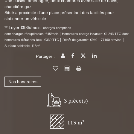
Une cuisine aménagée, deux chambres avec salle de bains,
chaudière gaz
Situé a proximité d'une place présentant des facilités pour
stationner un véhicule
**
Loyer €985/mois
charges comprises
|
dont charges récupérables: €45/mois
Honoraires charge locataire: €1 243 TTC
dont
|
|
|
honoraires d'état des lieux: €339 TTC
Dépôt de garantie: €940
77160 provins
Surface habitable: 113m²
Partager :
Nos honoraires
3 pièce(s)
113 m²