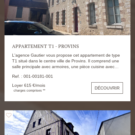
APPARTEMENT T1 - PROVINS
L'agence Gautier vous propose cet appartement de type
T1 situé dans le centre ville de Provins. Il comprend une
salle principale avec armoires, une pièce cuisine avec
équipements ( plaque de cuisson, four, hotte et
Ref. : 001-00181-001
réfrigérateur) et aménagements, une salle d'eau, une
pièce WC. Le logement possède également une place de
Loyer 615 €/mois
DÉCOUVRIR
parking privative ouverte. Le loyer est fixé à 560€ et
charges comprises **
charges de 55€ (eau). Dépôt de garantie à 560€
Honoraires d'agence à 555,61€ Les risques auxquels ce
bien s'expose sont disponibles sur le site Géorisques :
https://www.georisques.gouv.fr/