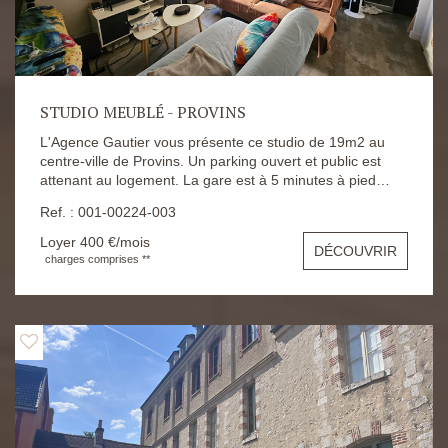
STUDIO MEUBLÉ - PROVINS
L'Agence Gautier vous présente ce studio de 19m2 au
centre-ville de Provins. Un parking ouvert et public est
attenant au logement. La gare est à 5 minutes à pied
(ligne P). Il se compose tel que suit : une pièce principale
Ref. : 001-00224-003
avec coin cuisine et un placard, une salle d'eau avec WC.
Le loyer est de 380€ + 20€ de charges. Le dépôt de
Loyer 400 €/mois
DÉCOUVRIR
garantie est de 760€. Les honoraires d'agence sont de
charges comprises **
209.11€. Les risques auxquels ce bien s'expose sont
disponibles sur le site Géorisques :
https://www.georisques.gouv.fr/