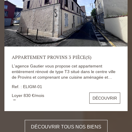
APPARTEMENT PROVINS 3 PIÈCE(S)
L'agence Gautier vous propose cet appartement
entièrement rénové de type T3 situé dans le centre ville
de Provins et comprenant une cuisine aménagée et
équipée, deux chambres, une salle d'eau. Le loyer est
Ref. : ELIGM-01
fixé à 830 euros Dépôt de garantie à 830 euros
Honoraires d'agence à 629.86 euros Les risques
Loyer 830 €/mois
DÉCOUVRIR
auxquels ce bien s'expose sont disponibles sur le site
**
Géorisques : https://www.georisques.gouv.fr/
DÉCOUVRIR TOUS NOS BIENS