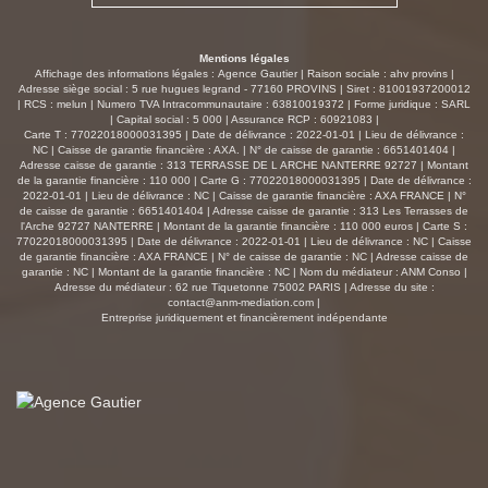
Mentions légales
Affichage des informations légales : Agence Gautier | Raison sociale : ahv provins |
Adresse siège social : 5 rue hugues legrand - 77160 PROVINS | Siret : 81001937200012
| RCS : melun | Numero TVA Intracommunautaire : 63810019372 | Forme juridique : SARL
| Capital social : 5 000 | Assurance RCP : 60921083 |
Carte T : 77022018000031395 | Date de délivrance : 2022-01-01 | Lieu de délivrance :
NC | Caisse de garantie financière : AXA. | N° de caisse de garantie : 6651401404 |
Adresse caisse de garantie : 313 TERRASSE DE L ARCHE NANTERRE 92727 | Montant
de la garantie financière : 110 000 | Carte G : 77022018000031395 | Date de délivrance :
2022-01-01 | Lieu de délivrance : NC | Caisse de garantie financière : AXA FRANCE | N°
de caisse de garantie : 6651401404 | Adresse caisse de garantie : 313 Les Terrasses de
l'Arche 92727 NANTERRE | Montant de la garantie financière : 110 000 euros | Carte S :
77022018000031395 | Date de délivrance : 2022-01-01 | Lieu de délivrance : NC | Caisse
de garantie financière : AXA FRANCE | N° de caisse de garantie : NC | Adresse caisse de
garantie : NC | Montant de la garantie financière : NC | Nom du médiateur : ANM Conso |
Adresse du médiateur : 62 rue Tiquetonne 75002 PARIS | Adresse du site :
contact@anm-mediation.com
|
Entreprise juridiquement et financièrement indépendante