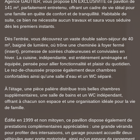
Agence GAUTIER, vous propose EN EXCLUSIVITE ce pavillon de
141 m², parfaitement entretenu, offrant un cadre de vie idéal pour
une famille en quête de confort et de tranquillité. Habitable de
suite, ce bien ne nécessite aucun travaux et saura vous séduire
dès les premiers instants.
Dès l'entrée, vous découvrez un vaste double salon-séjour de 40
m², baigné de lumière, où trône une cheminée à foyer fermé
(insert), promesse de soirées chaleureuses et conviviales en
hiver. La cuisine, indépendante, est entièrement aménagée et
équipée, pensée pour allier fonctionnalité et plaisir du quotidien.
Le rez-de-chaussée propose également deux chambres
confortables ainsi qu'une salle d'eau et un WC séparé.
À l'étage, une pièce palière distribue trois belles chambres
supplémentaires, une salle de bains et un WC indépendant,
offrant à chacun son espace et une organisation idéale pour la vie
de famille.
Édifié en 1999 et non mitoyen, ce pavillon dispose également de
prestations complémentaires appréciables : une grande véranda
pour profiter des intersaisons, un garage pouvant accueillir deux
véhicules avec porte motorisée, ainsi qu'un espace de rangement