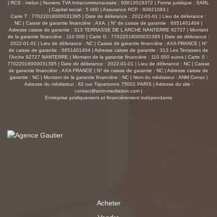
| RCS : melun | Numero TVA Intracommunautaire : 63810019372 | Forme juridique : SARL
| Capital social : 5 000 | Assurance RCP : 60921083 |
Carte T : 77022018000031395 | Date de délivrance : 2022-01-01 | Lieu de délivrance :
NC | Caisse de garantie financière : AXA. | N° de caisse de garantie : 6651401404 |
Adresse caisse de garantie : 313 TERRASSE DE L ARCHE NANTERRE 92727 | Montant
de la garantie financière : 110 000 | Carte G : 77022018000031395 | Date de délivrance :
2022-01-01 | Lieu de délivrance : NC | Caisse de garantie financière : AXA FRANCE | N°
de caisse de garantie : 6651401404 | Adresse caisse de garantie : 313 Les Terrasses de
l'Arche 92727 NANTERRE | Montant de la garantie financière : 110 000 euros | Carte S :
77022018000031395 | Date de délivrance : 2022-01-01 | Lieu de délivrance : NC | Caisse
de garantie financière : AXA FRANCE | N° de caisse de garantie : NC | Adresse caisse de
garantie : NC | Montant de la garantie financière : NC | Nom du médiateur : ANM Conso |
Adresse du médiateur : 62 rue Tiquetonne 75002 PARIS | Adresse du site :
contact@anm-mediation.com
|
Entreprise juridiquement et financièrement indépendante
Acheter