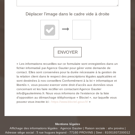
Déplacer l'image dans le cadre vide à droite
ENVOYER
« Les informations recueillies sur ce formulaire sont enregistrées dans un
fichier informatisé par Agence Gautier pour gérer votre demande de
contact. Elles sont conservées pour la durée nécessaire à la gestion de
la relation client dans le respect des prescriptions légales applicables et
sont destinées à nos conseillers Conformément à la loi « informatique et
libertés », vous pouvez exercer votre droit d'accès aux données vous
concernant et les faire rectifier en contactant Agence Gautier
info@gautierimmo.fr. Nous vous informons de l'existence de la liste
d'opposition au démarchage téléphonique « Bloctel », sur laquelle vous
pouvez vous inscrire ici :
https://www.bloctel.gouv.fr/
»
Mentions légales
Affichage des informations légales : Agence Gautier | Raison sociale : ahv provins |
Adresse siège social : 5 rue hugues legrand - 77160 PROVINS | Siret : 81001937200012