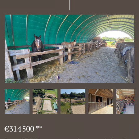
€314 500
**