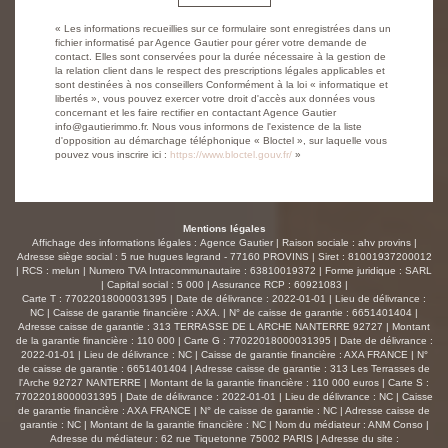
« Les informations recueillies sur ce formulaire sont enregistrées dans un
fichier informatisé par Agence Gautier pour gérer votre demande de
contact. Elles sont conservées pour la durée nécessaire à la gestion de
la relation client dans le respect des prescriptions légales applicables et
sont destinées à nos conseillers Conformément à la loi « informatique et
libertés », vous pouvez exercer votre droit d'accès aux données vous
concernant et les faire rectifier en contactant Agence Gautier
info@gautierimmo.fr. Nous vous informons de l'existence de la liste
d'opposition au démarchage téléphonique « Bloctel », sur laquelle vous
pouvez vous inscrire ici :
https://www.bloctel.gouv.fr/
»
Mentions légales
Affichage des informations légales : Agence Gautier | Raison sociale : ahv provins |
Adresse siège social : 5 rue hugues legrand - 77160 PROVINS | Siret : 81001937200012
| RCS : melun | Numero TVA Intracommunautaire : 63810019372 | Forme juridique : SARL
| Capital social : 5 000 | Assurance RCP : 60921083 |
Carte T : 77022018000031395 | Date de délivrance : 2022-01-01 | Lieu de délivrance :
NC | Caisse de garantie financière : AXA. | N° de caisse de garantie : 6651401404 |
Adresse caisse de garantie : 313 TERRASSE DE L ARCHE NANTERRE 92727 | Montant
de la garantie financière : 110 000 | Carte G : 77022018000031395 | Date de délivrance :
2022-01-01 | Lieu de délivrance : NC | Caisse de garantie financière : AXA FRANCE | N°
de caisse de garantie : 6651401404 | Adresse caisse de garantie : 313 Les Terrasses de
l'Arche 92727 NANTERRE | Montant de la garantie financière : 110 000 euros | Carte S :
77022018000031395 | Date de délivrance : 2022-01-01 | Lieu de délivrance : NC | Caisse
de garantie financière : AXA FRANCE | N° de caisse de garantie : NC | Adresse caisse de
garantie : NC | Montant de la garantie financière : NC | Nom du médiateur : ANM Conso |
Adresse du médiateur : 62 rue Tiquetonne 75002 PARIS | Adresse du site :