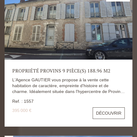
PROPRIÉTÉ PROVINS 9 PIÈCE(S) 188.96 M2
L'Agence GAUTIER vous propose à la vente cette
habitation de caractère, empreinte d'histoire et de
charme. Idéalement située dans l'hypercentre de Provins,
cette élégante demeure avec jardin, ancienne propriété
Ref. : 1557
de la famille de Jules Verne, a souvent accueilli le célèbre
écrivain. D'une surface de 180 m2, ce bien propose
395 000 €
DÉCOUVRIR
notamment, au 1er étage, un vaste salon-salle à manger
en double exposition, deux grandes chambres, un
bureau, une cuisine aménagée, une salle de bains et un
wc séparé. Le second étage offre un magnifique séjour