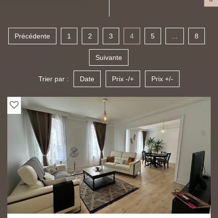
Précédente
1
2
3
4
5
...
8
Suivante
Trier par :
Date
Prix -/+
Prix +/-