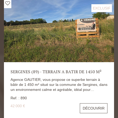
cathédrale, deux chambres mansardées, une salle de
bains et un wc séparé.
EXCLUSIF
SERGINES (89) - TERRAIN A BATIR DE 1450 M²
Agence GAUTIER, vous propose ce superbe terrain à
bâtir de 1 450 m² situé sur la commune de Sergines, dans
un environnement calme et agréable, idéal pour
concrétiser votre projet de vie. Déjà viabilisé, ce terrain
Ref. : 890
offre un véritable confort pour démarrer rapidement votre
future construction. Vous bénéficierez également du libre
42 000 €
DÉCOUVRIR
choix du constructeur, vous permettant de réaliser une
maison totalement adaptée à vos envies et à votre