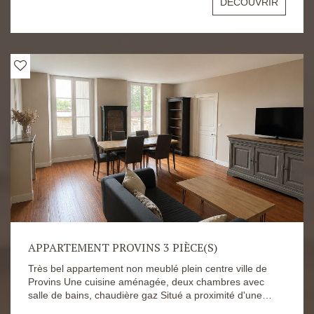
DÉCOUVRIR
Ce bien est composé de la manière suivante : Au RDC :
une entrée, un salon, une chambre, une cuisine
aménagée et équipée, une buanderie, un WC, une salle
d'eau. Au 1er étage : 3 grandes chambres lumineuses
dont 2 avec dressing. Confort + : un garage avec étage,
une cave, un jardin fleuri, un grenier. Les risques
auxquels ce bien s'expose sont disponibles sur le site
Géorisques : https://www.georisques.gouv.fr/ La gestion
du dossier est assurée par M. ZGRAJA Mike Contactez
dès maintenant l'Agence Gautier pour plus d'informations
par téléphone au 01 64 60 10 90 ou par mail sur
info@gautierimmo.fr
APPARTEMENT PROVINS 3 PIÈCE(S)
Très bel appartement non meublé plein centre ville de
Provins Une cuisine aménagée, deux chambres avec
salle de bains, chaudière gaz Situé a proximité d'une
place présentant des facilités pour stationner un véhicule