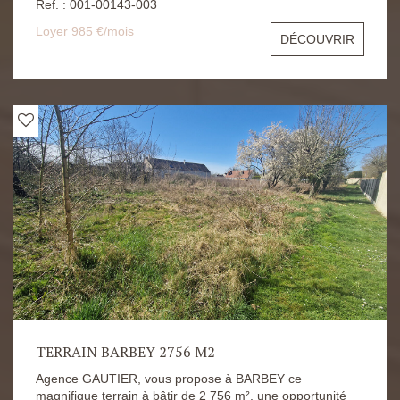
Ref. : 001-00143-003
Loyer 985 €/mois
DÉCOUVRIR
TERRAIN BARBEY 2756 M2
Agence GAUTIER, vous propose à BARBEY ce
magnifique terrain à bâtir de 2 756 m², une opportunité