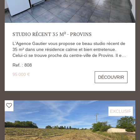
STUDIO RÉCENT 35 M² - PROVINS
L'Agence Gautier vous propose ce beau studio récent de
35 m² dans une résidence calme et bien entretenue.
Celui-ci se trouve proche du centre-ville de Provins. Il est
situé au premier étage du bâtiment, très lumineux et se
Ref. : 808
compose comme suit : entrée, dégagement pour
stockage, pièce principale avec kitchenette et enfin salle
95 000 €
DÉCOUVRIR
d'eau. N'hésitez pas à appeler l'Agence si vous avez des
questions complémentaires ou si vous souhaitez visiter.
EXCLUSIF